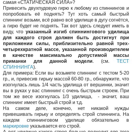
самая «СТАТИЧЕСКАЯ СИЛА»?
Привесить двухпудовую гирю к любому из спиннингов и
попробовать её поднять? Тут хоть самый быстрый
спиннинг возьми, всё равно всё удилище в дугу согнётся,
а гирю будет не поднять. Так вот здесь следует иметь в
виду, что
указанный изгиб спиннингового удилища
для каждого строя должен быть достигнут при
приложении силы, приблизительно равной трех-
четырехкратной массе, указанной производителем
в качестве максимально допустимой массы
приманки для данной модели
. (см.
ТЕСТ
СПИННИНГА
).
Для примера: Если вы возьмете спиннинг с тестом 5-20
гр., и, привесив гирьку массой 60-80 гр., обнаружите, что
изогнулась лишь 1/4 часть удилища от вершинки, значит
вы в руках у вас спиннинг с очень быстрым строем. При
том же весе изогнулась 1/3 удилища, - значит, ваш
спиннинг имеет быстрый строй и т.д.
На самом деле, конечно, нет никакой нужды
привешивать гирьку и определять строй спиннинга. На
каждом спиннинговом удилище обязательно в
маркировке
указывается его строй.
А вот удилище какого строя больше подходит для того