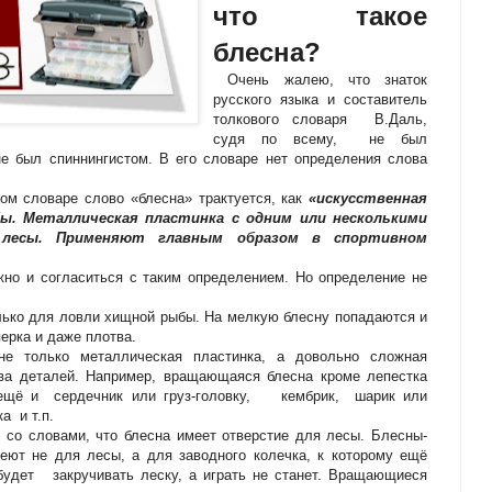
что такое
блесна?
Очень жалею, что знаток
русского языка и составитель
толкового словаря В.Даль,
судя по всему, не был
не был спиннингистом. В его словаре нет определения слова
м словаре слово «блесна» трактуется, как
«искусственная
ы. Металлическая пластинка с одним или несколькими
лесы. Применяют главным образом в спортивном
жно и согласиться с таким определением. Но определение не
олько для ловли хищной рыбы. На мелкую блесну попадаются и
ерка и даже плотва.
 только металлическая пластинка, а довольно сложная
тва деталей. Например, вращающаяся блесна кроме лепестка
 ещё и сердечник или груз-головку, кембрик, шарик или
а и т.п.
 со словами, что блесна имеет отверстие для лесы. Блесны-
еют не для лесы, а для заводного колечка, к которому ещё
 будет закручивать леску, а играть не станет. Вращающиеся