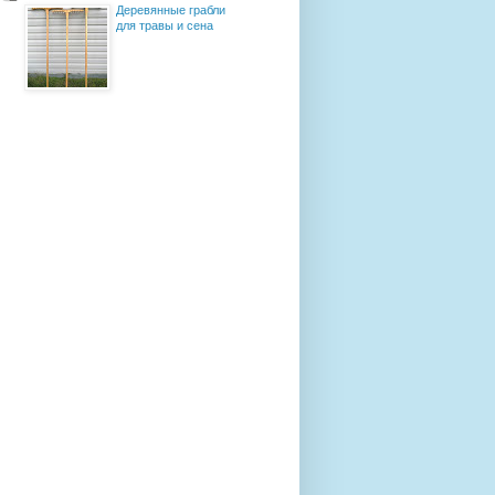
Деревянные грабли
для травы и сена