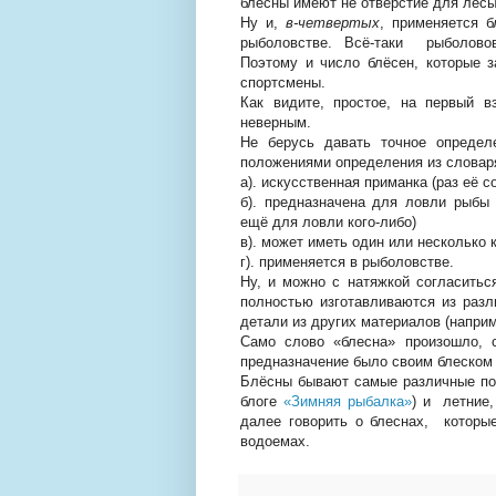
блесны имеют не отверстие для лесы
Ну и,
в-четвертых
, применяется 
рыболовстве. Всё-таки рыболовов
Поэтому и число блёсен, которые 
спортсмены.
Как видите, простое, на первый в
неверным.
Не берусь давать точное определ
положениями определения из словаря
а). искусственная приманка (раз её с
б). предназначена для ловли рыбы
ещё для ловли кого-либо)
в). может иметь один или несколько 
г). применяется в рыболовстве.
Ну, и можно с натяжкой согласитьс
полностью изготавливаются из раз
детали из других материалов (напри
Само слово «блесна» произошло, с
предназначение было своим блеском
Блёсны бывают самые различные по 
блоге
«Зимняя рыбалка»
) и летние
далее говорить о блеснах, котор
водоемах.