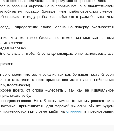
, а стержень с колечком, к которому может крепиться леса.
блесна главным образом не в спортивном, а в любительском
-любителей гораздо больше, чем рыболовов-спортсменов.
забрасывают в воду рыболовы-любители в разы больше, чем
згляд, определение слова блесна на поверку оказывается
ение, что же такое блесна, но можно согласиться с теми
, что блесна:
оздал человек)
 (не слышал, чтобы блесна целенаправленно использовалась
крючков
я со словом «металлическая», так как большая часть блесен
личных металлов, а некоторые из них имеют лишь небольшие
мер, пластмассы).
корее всего, от слова «блестеть», так как её изначальное
 привлекать рыбу.
предназначению. Есть блесны зимние (о них мы расскажем в
, которые применяются для морской рыбалки. Мы же будем
ые применяются при ловле рыбы на
спиннинг
в пресноводных