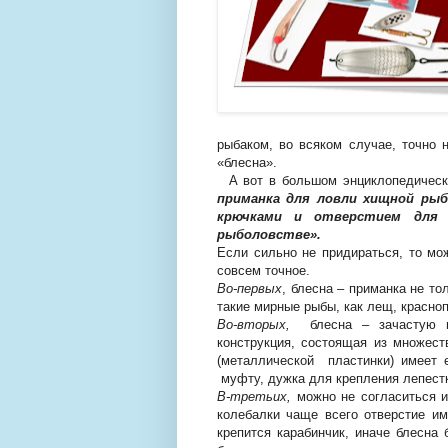
рыбаком, во всяком случае, точно 
«блесна».
А вот в большом энциклопедическо
приманка для ловли хищной рыб
крючками и отверстием для 
рыболовстве».
Если сильно не придираться, то мо
совсем точное.
Во-первых
, блесна – приманка не т
такие мирные рыбы, как лещ, красноп
Во-вторых,
блесна – зачастую не
конструкция, состоящая из множес
(металлической пластинки) имеет
муфту, дужка для крепления лепестк
В-третьих,
можно не согласиться и
колебалки чаще всего отверстие им
крепится карабинчик, иначе блесна