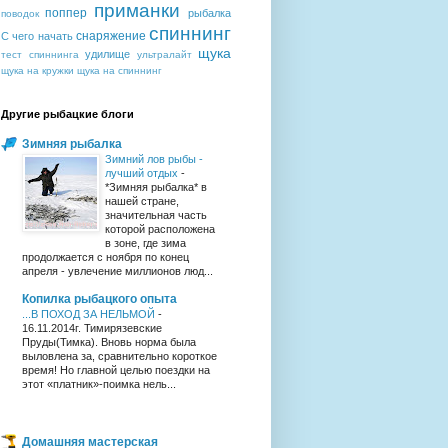
приманки
поппер
рыбалка
поводок
спиннинг
снаряжение
С чего начать
щука
удилище
тест спиннинга
ультралайт
щука на кружки
щука на спиннинг
Другие рыбацкие блоги
Зимняя рыбалка
Зимний лов рыбы -
лучший отдых
-
*Зимняя рыбалка* в
нашей стране,
значительная часть
которой расположена
в зоне, где зима
продолжается с ноября по конец
апреля - увлечение миллионов люд...
Копилка рыбацкого опыта
...В ПОХОД ЗА НЕЛЬМОЙ
-
16.11.2014г. Тимирязевские
Пруды(Тимка). Вновь норма была
выловлена за, сравнительно короткое
время! Но главной целью поездки на
этот «платник»-поимка нель...
Домашняя мастерская