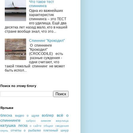
Что такое тест
спиннинга
Одна из важнейших
характеристик
спиннинга – это ТЕСТ
его удилища. Ещё два
десятка лет назад мало, кто в нашей
стране вообще знал, что это...
Спиннинг "Крокодил"
О спиннинге
"Крокодил"
(CROCODILE) есть
разные суждения -
одни считают, что
такой тяжелый спиннинг не может
быть испол...
Поиск по этому блогу
Ярлыки
всё о
блесна
воблер
видео о щуке
спиннинге
заброс
зимняя жерлица
катушка
леска
о сайте
общие сведения
отчеты о рыбалке
плетеный шнур
окунь